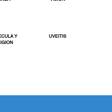
ECULA Y
UVEITIS
IGION