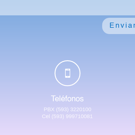
Envia

Teléfonos
PBX (593) 3220100
Cel (593) 999710081