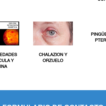
PINGÜ
PTER
EDADES
CHALAZION Y
CULA Y
ORZUELO
INA