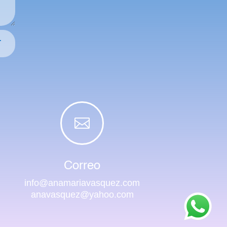
r

Correo
info@anamariavasquez.com
anavasquez@yahoo.com