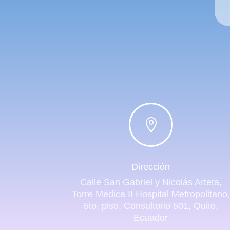

Dirección
Calle San Gabriel y Nicolás Arteta,
Torre Médica II Hospital Metropolitano,
5to. piso, Consultorio 501, Quito,
Ecuador