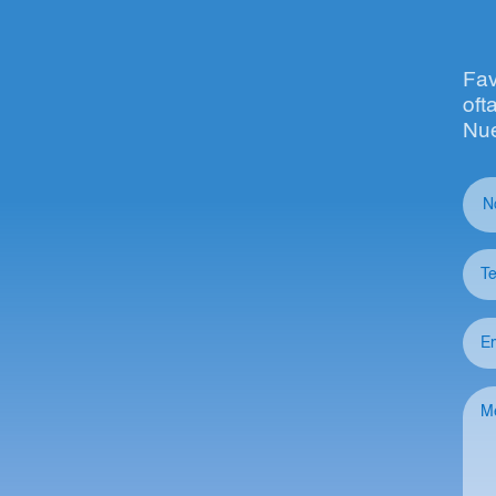
Fav
oft
Nue