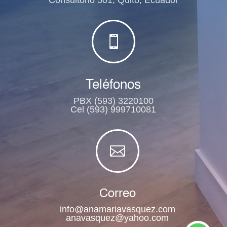
Consultorio 501, Quito, Ecuador

Teléfonos
PBX (593) 3220100
Cel (593) 999710081

Correo
info@anamariavasquez.com
anavasquez@yahoo.com