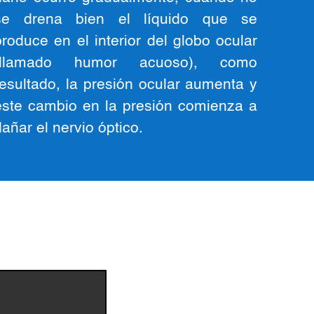
se drena bien el líquido que se
produce en el interior del globo ocular
(llamado humor acuoso), como
resultado, la presión ocular aumenta y
este cambio en la presión comienza a
dañar el nervio óptico.