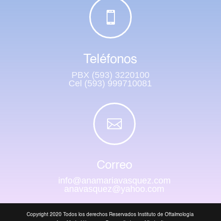

Teléfonos
PBX (593) 3220100
Cel (593) 999710081

Correo
info@anamariavasquez.com
anavasquez@yahoo.com
Copyright 2020 Todos los derechos Reservados Instituto de Oftalmología